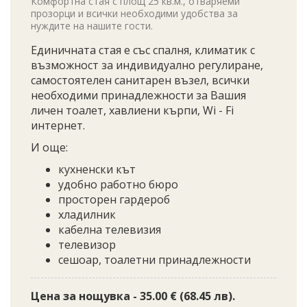
Комфортна стая с площ 25 кв.м., отваряеми
прозорци и всички необходими удобства за
нуждите на нашите гости.
Единичната стая е със спалня, климатик с
възможност за индивидуално регулиране,
самостоятелен санитарен възел, всички
необходими принадлежности за Вашия
личен тоалет, хавлиени кърпи, Wi - Fi
интернет.
И още:
кухненски кът
удобно работно бюро
просторен гардероб
хладилник
кабелна телевизия
телевизор
сешоар, тоалетни принадлежности
Цена за нощувка - 35.00 € (68.45 лв).