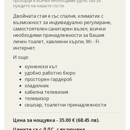
прозорци и всички необходими удобства за
нуждите на нашите гости.
Двойната стая е със спалня, климатик с
възможност за индивидуално регулиране,
самостоятелен санитарен възел, всички
необходими принадлежности за Вашия
личен тоалет, хавлиени кърпи, Wi - Fi
интернет.
И още:
кухненски кът
удобно работно бюро
просторен гардероб
хладилник
кабелна телевизия
телевизор
сешоар, тоалетни принадлежности
Цена за нощувка - 35.00 € (68.45 лв).
Цените са с ДДС, с включена